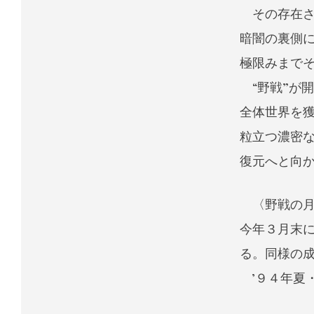
その存在さ
暗闇の裏側に
極限みまで
“野戦”が
全体世界を
粒立つ濃密な
復元へと向
〈野戦の月
今年３月末に
る。同様の
’９４年夏