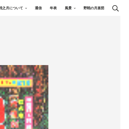
戦之月について
通信
年表
風景
野戦の月楽団