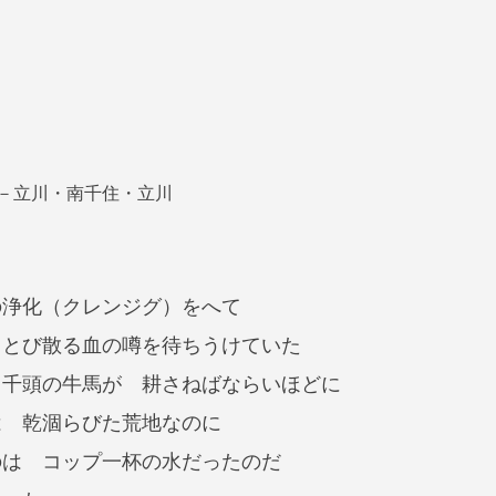
助
京－立川・南千住・立川
の浄化（クレンジグ）をへて
 とび散る血の噂を待ちうけていた
 千頭の牛馬が 耕さねばならいほどに
は 乾涸らびた荒地なのに
のは コップ一杯の水だったのだ