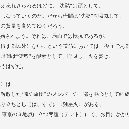
え忘れさられるほどに、“沈黙”は頑として、
しなっていくのだ。だから暗闇は“沈黙”を吸気して、
その質量を高めてゆくだろう。
開始されよう。それは、局面では抵抗であるが、
獲得する以外にないにという道筋においては、復元であ
暗闇は“沈黙”を酸素として、呼吸し、火を焚き、
かうはずだ。
〉は、
解散した“風の旅団”のメンバーの一部を中心として結
成り立ちとしては、すでに〈独星火〉がある。
・東京の３地点に立つ穹廬（テント）にて、お目にかか