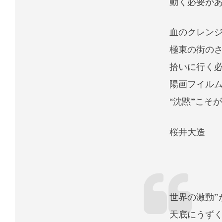
動く必要が
血のクレン
極東の街の
拾いに行く
陽画フイル
“沈黙”こ
桜井大造
世界の激動”
天底にうずく