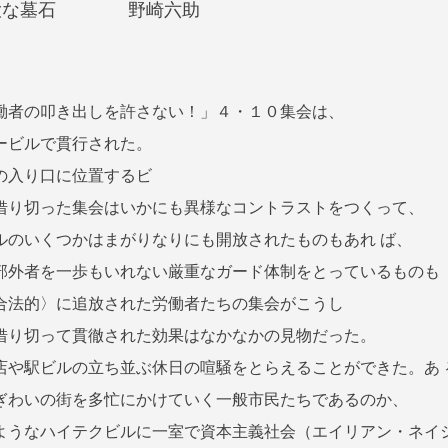
巨大な墓石 野崎六助
働者の叩き出しを許さない！」４・１０集会は、
ービルで貫行された。
の入り口に位置するビ
借り切った集会はいかにも異様なコントラストをつくって、
ルのいくつかはまがりなりにも開放されたものもあれ ば、
部外者を一歩もいれない厳重なガード体制をとっているものも
合法的〉に追放された労働者たちの集会がこうし
借り切って貫徹された効果はなかなかの見物だった。
店や駅ビルの立ち並ぶ休日の喧騒をとらえることができた。あ 
ぎわいの街を多忙にかけていく一般市民たちであるのか、
ようなハイテクビルに一室で資本主義社会（エイリアン・ネイ