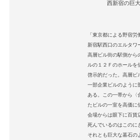
西新宿の
「東京都による野宿労
新宿駅西口のエルタワ
高層ビル街の駅側から
ルの１２Ｆのホールを
啓示的だった。高層ビ
一部企業ビルのように
ある。この一帯から〈
たビルの一室を高価に
会場からは眼下に百貨
死んでいるのはこのに
それとも巨大な墓石の