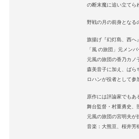
の断末魔に追い立てら
野戦の月の前身となるの
旗揚げ『幻灯島、西へ』
「風 の旅団」元メン
元風の旅団の香乃カノ
森美音子に加え、ばら
ロハンが役者として参
原作には評論家でもあ
舞台監督・村重勇史、
元風の旅団の宮明夫が
音楽：大熊亘、桜井芳