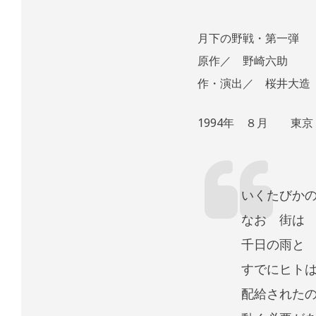
月下の野戦・第一弾
原作／ 野崎六
作・演出／ 桜井大造
1994年 ８月 東
いくたびか
なお 街は
千日の雨と
すでにヒト
配給された