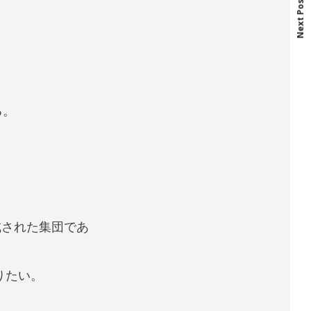
Next Post
る。
成された集団であ
りたい。