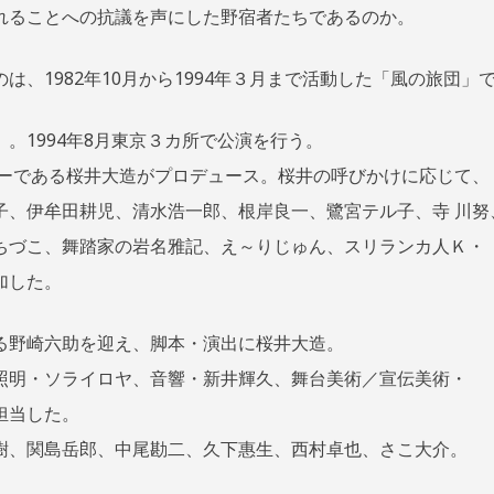
れることへの抗議を声にした野宿者たちであるのか。
は、1982年10月から1994年３月まで活動した「風の旅団」
。1994年8月東京３カ所で公演を行う。
バーである桜井大造がプロデュース。桜井の呼びかけに応じて、
子、伊牟田耕児、清水浩一郎、根岸良一、鷺宮テル子、寺 川努
ちづこ、舞踏家の岩名雅記、え～りじゅん、スリランカ人Ｋ・
加した。
る野崎六助を迎え、脚本・演出に桜井大造。
照明・ソライロヤ、音響・新井輝久、舞台美術／宣伝美術・
担当した。
樹、関島岳郎、中尾勘二、久下惠生、西村卓也、さこ大介。