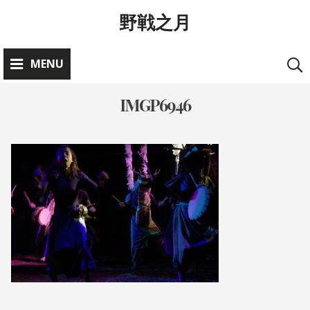
Skip
野戦之月
to
content
MENU
IMGP6946