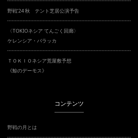
ョ
野戦’24 秋 テント芝居公演予告
ン
〈TOKIOネシア てんごく回廊〉
ケレンシア・バラッカ
ＴＯＫＩＯネシア荒屋敷予想
《鯨のデーモス》
コンテンツ
野戦の月とは