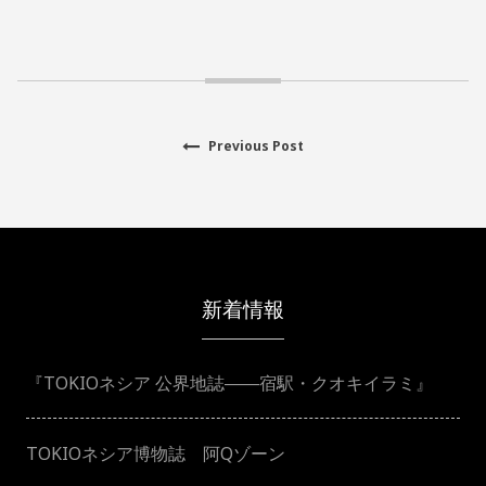
Previous
Previous Post
投
post:
稿
ナ
新着情報
ビ
ゲ
『TOKIOネシア 公界地誌――宿駅・クオキイラミ』
ー
TOKIOネシア博物誌 阿Qゾーン
シ