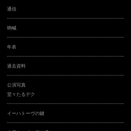
通信
吶喊
年表
過去資料
公演写真
堂々たるデク
イーハトーヴの鍵