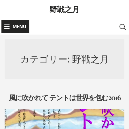
Skip
野戦之月
to
content
MENU
カテゴリー:
野戦之月
風に吹かれて テントは世界を包む2016
お
知
ら
2
A
0
D
せ