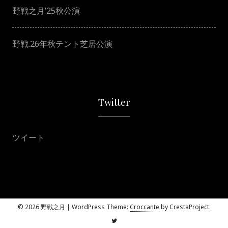
野戦之月’25秋公演
野戦.26年秋テント芝居公演
Twitter
ツイート
© 2026 野戦之月
|
WordPress Theme:
Croccante
by CrestaProject.
Twitter