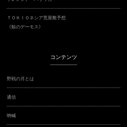
ＴＯＫＩＯネシア荒屋敷予想
《鯨のデーモス》
コンテンツ
野戦の月とは
通信
吶喊