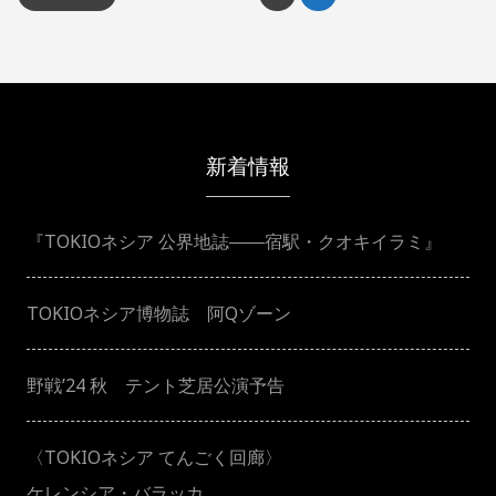
稿
の
ペ
新着情報
ー
『TOKIOネシア 公界地誌――宿駅・クオキイラミ』
ジ
送
TOKIOネシア博物誌 阿Qゾーン
り
野戦’24 秋 テント芝居公演予告
〈TOKIOネシア てんごく回廊〉
ケレンシア・バラッカ