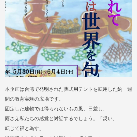
1
M
•
9
I
公
年
N
5
@
演
月
Y
情
4
A
報
日
S
E
•
N
明
N
大
O
T
テ
本企画は台湾で発明された葬式用テントを転用した約一週
S
ン
U
間の教育実験の広場です。
ト
K
固定した建物では得られないもの風、日差し、
I
•
雨さえ私たちの感覚と対話するでしょう。「災い、
野
転じて福と為す」
戦