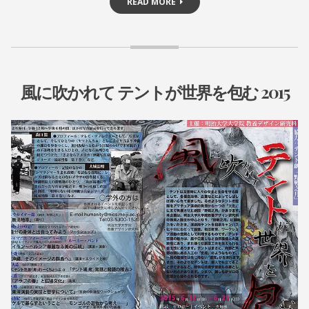
READ MORE
風に吹かれて テントが世界を包む 2015
お
知
ら
2
A
0
D
せ
1
M
•
9
I
公
年
N
5
@
演
月
Y
情
4
A
報
日
S
E
•
N