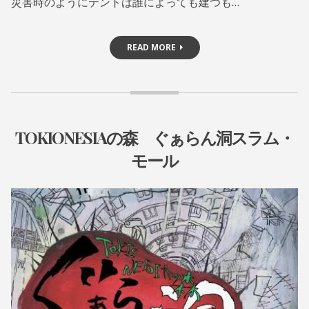
災害時のようにテントは誰によっても建つも…
之
月
READ MORE
TOKIONESIAの森 ぐぁらん洞スラム・
お
モール
知
ら
せ
2
A
0
D
•
1
M
公
9
I
演
年
N
5
@
情
月
Y