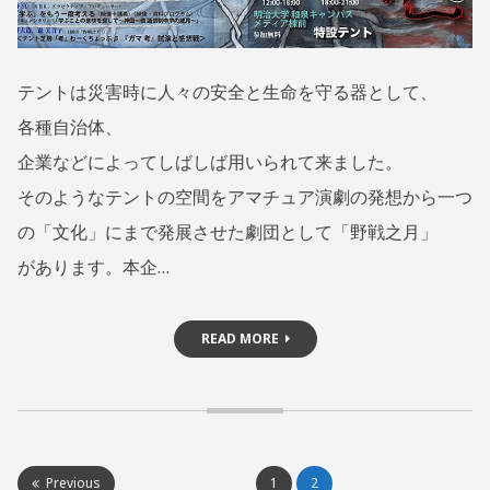
明
N
大
O
T
テ
テントは災害時に人々の安全と生命を守る器として、
S
ン
U
各種自治体、
ト
K
企業などによってしばしば用いられて来ました。
I
•
そのようなテントの空間をアマチュア演劇の発想から一つ
野
の「文化」にまで発展させた劇団として「野戦之月」
戦
があります。本企…
之
月
READ MORE
投
Previous
1
2