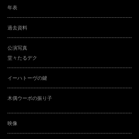
年表
過去資料
公演写真
堂々たるデク
イーハトーヴの鍵
木偶ウーボの振り子
映像