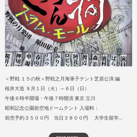
報
4
A
•
日
S
E
野
N
戦
N
之
O
T
月
S
U
K
＜野戦 １５の秋＞野戦之月海筆子テント芝居公演 編
I
桜井大造 ９月１日（火）～６日（日）
午後６時半開場・午後７時開演 東京 立川
昭和記念公園前空地ドームテント 入場料：
前売予約３５００円 当日３８００円 大学生留学…