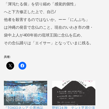
「渾沌たる個」を切り縮め「感覚的個性」
へと下方修正した上で、自己/
他者を殺害するのではないか。ーー「にんぶち」
は沖縄の発音で念仏のこと。現在のいわき市の僧・
袋中上人が400年前の琉球王国に念仏を広め、
その念仏踊りは「エイサー」となっていまに残る。
共有:
『TOKIOネシア 公界地誌
野戦’24 秋 テント芝居公演