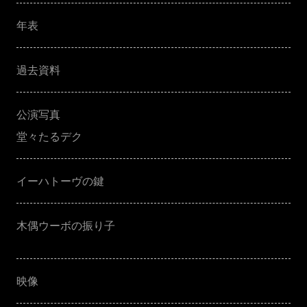
年表
過去資料
公演写真
堂々たるデク
イーハトーヴの鍵
木偶ウーボの振り子
映像