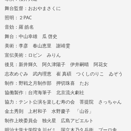
舞台監督：おおやまさくに
照明：２PAC
音効：羅 皓名
舞台：中山幸雄 瓜 啓史
美術：李彦 春山恵里 謝靖雯
宣伝美術：ロビン みりん
後見：新井輝久 阿久津陽子 伊井嗣晴 阿花女
志衣めぐみ 武内理恵 崔 真碩 つくしのりこ ゐぞう
制作：野戦之月制作部 押切珠喜 たお
協働製作：台湾海筆子 北京流火劇社
協力：テント公演を楽しむ寿の会 菩提院 さっちゃん
金土秀則 上村和子 水野慶子 「山谷」
制作上映委員会 独火星 広島アビエルト
明治大学大学院丸川ゼミ 国立木乃久兵衛 プーロ舎