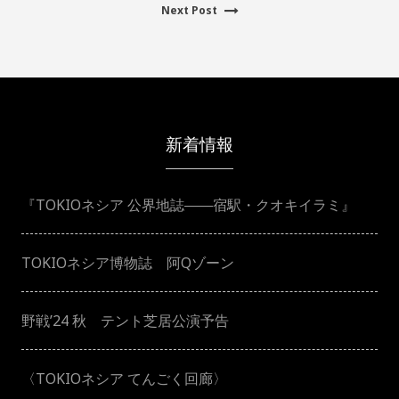
Next
post:
Next Post
post:
稿
ナ
ビ
新着情報
ゲ
『TOKIOネシア 公界地誌――宿駅・クオキイラミ』
ー
シ
TOKIOネシア博物誌 阿Qゾーン
ョ
野戦’24 秋 テント芝居公演予告
ン
〈TOKIOネシア てんごく回廊〉