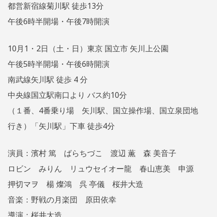
都営新宿線菊川駅 徒歩13分
午後6時半開場・午後7時開演
10月1・2日（土・日）東京 国立市 矢川上公園
午後5時半開場・午後6時開演
南武線矢川駅 徒歩 4 分
中央線国立駅南口より バス約10分
（１番、4番乗り場 矢川駅、国立操作場、国立泉団地
行き）「矢川駅」下車 徒歩4分
演員：濱村 篤 ばらちづこ 渡辺 薫 森 美音子
ロビン みりん リュウセイオー龍 春山恵美 申源
押切マヲ 楊 燦鴻 呉 亭儀 桜井大造
音楽：野戦の月楽団 原田依幸
導演：桜井大造