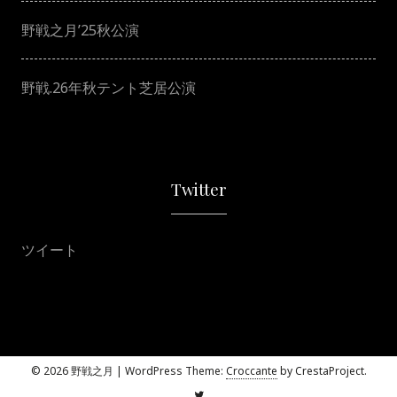
野戦之月’25秋公演
野戦.26年秋テント芝居公演
Twitter
ツイート
© 2026 野戦之月
|
WordPress Theme:
Croccante
by CrestaProject.
Twitter