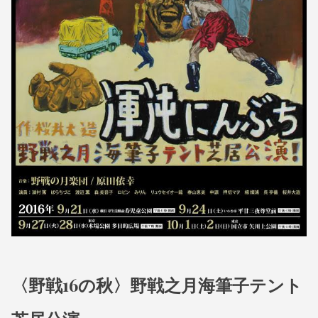
N
野
N
戦
O
T
之
S
月
U
K
I
〈野戦16の秋〉野戦之月海筆子テント