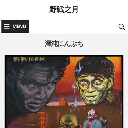
Skip
野戦之月
to
content
MENU
渾沌にんぶち
お
知
ら
2
A
0
D
せ
1
M
•
9
I
公
年
N
5
@
演
月
Y
情
4
A
報
日
S
E
•