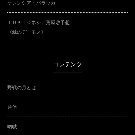
ケレンシア・バラッカ
ＴＯＫＩＯネシア荒屋敷予想
《鯨のデーモス》
コンテンツ
野戦の月とは
通信
吶喊