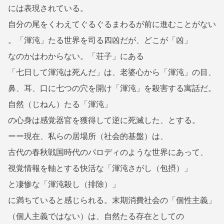
には表現されている。
自分の尾をくわえてぐるぐるまわるが前に進むことがない
。「渾沌」たる世界を司る四凶だが、どこが「凶」
なのかはわからない。「荘子」にある
「七日して渾沌は死んだ」は、老婆心から「渾沌」の目、
鼻、耳、口に七つの穴を開け「渾沌」を殺害する寓話だ。
自然（じねん）たる「渾沌」
の心身は感覚器官を獲得して逆に死滅した、とする。
ーー現在、私らの居場所（社会的基盤）は、
古代の春秋戦国時代のパロディのような世界にあって、
視覚情報を軸とする快活な「渾沌さがし（包摂）」
と凄惨な「渾沌殺し（排除）」
に満ちていると感じられる。末期消費社会の「個性主義」
（個人主義ではない）は、自然たる存在としての