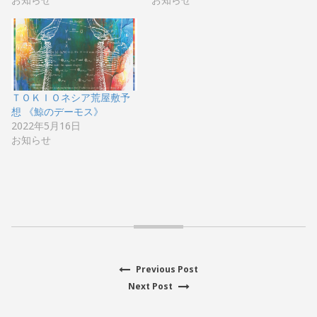
ＴＯＫＩＯネシア荒屋敷予
想 《鯨のデーモス》
2022年5月16日
お知らせ
Previous
Previous Post
投
Next
post:
Next Post
post:
稿