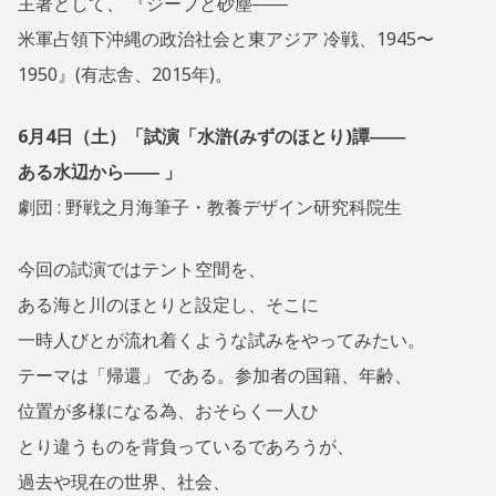
主著として、 『ジープと砂塵――
米軍占領下沖縄の政治社会と東アジア 冷戦、1945〜
1950』(有志舎、2015年)。
6月4日（土）「試演「水滸(みずのほとり)譚――
ある水辺から―― 」
劇団 : 野戦之月海筆子・教養デザイン研究科院生
今回の試演ではテント空間を、
ある海と川のほとりと設定し、そこに
一時人びとが流れ着くような試みをやってみたい。
テーマは「帰還」 である。参加者の国籍、年齢、
位置が多様になる為、おそらく一人ひ
とり違うものを背負っているであろうが、
過去や現在の世界、社会、