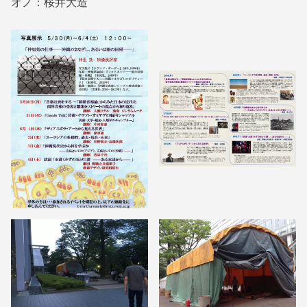
オノ：桜井大造