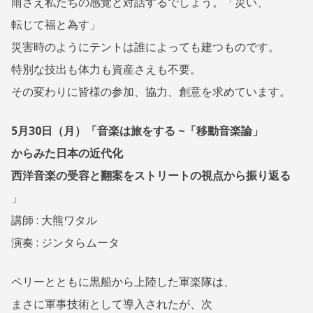
雨さえ私たちの感覚と対話するでしょう。「災い、
転じて福と為す」
災害時のようにテントは誰によっても建つものです。
特別な技出も体力も資産さえも不要。
その変わりに皆様の参加、協力、創意を求めています。
5月30日（月）「音楽は旅をする ~「移動音楽論」
からみた日本の近代化
西洋音楽の受容と翻案をストリートの視点から振り返る
」
講師 : 大熊ワタル
演奏 : ジンタらムータ
ペリーとともに黒船から上陸した軍楽隊は、
まさに軍事技術として導入されたが、次