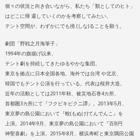
個々の状況と向き合いながら、私たち「類としてのヒト」
はどこに帰 還していくのかを考察してみたい。
テント空間が、わずかにでも撓 (しな)ることを願う。
劇団「野戦之月海筆子」
1994年の旗揚げ以来、
テント劇を持続してきたゆるやかな集団。
東京を拠点に日本全国各地、海外では台湾 や北京、
韓国でもテント公演を行っている。代表は桜井大造。
近年の活動としては2011年秋、被災地石巻4カ所、
首都圏3カ所にて『フクビキビクニ譚』。2013年5月、
東京夢の島公園において『蛻(もぬけ)てんでんこ』を
上演。2014年9月、東京夢の島公園において『百B円
神聖喜劇』を上演。2015年8月、横浜寿町と東京隅田公園