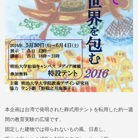
N
明
N
大
O
T
テ
S
ン
U
ト
K
I
•
野
戦
之
月
本企画は台湾で発明された葬式用テントを転用した約一週
間の教育実験の広場です。
固定した建物では得られないもの風、日差し、