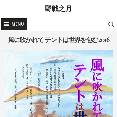
Skip
野戦之月
to
content
MENU
風に吹かれて テントは世界を包む2016
お
知
ら
2
A
0
D
せ
1
M
•
9
I
公
年
N
5
@
演
月
Y
情
4
A
報
日
S
E
•