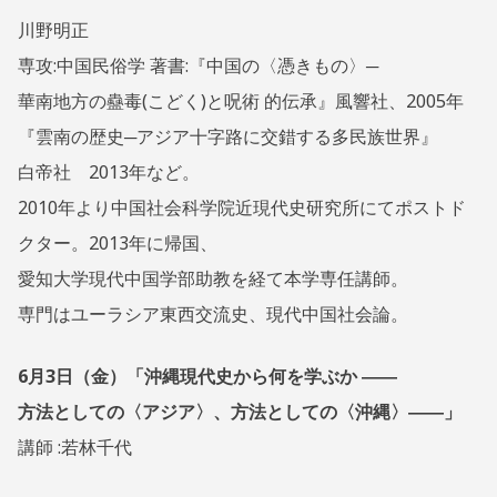
川野明正
専攻:中国民俗学 著書:『中国の〈憑きもの〉─
華南地方の蠱毒(こどく)と呪術 的伝承』風響社、2005年
『雲南の歴史─アジア十字路に交錯する多民族世界』
白帝社 2013年など。
2010年より中国社会科学院近現代史研究所にてポストド
クター。2013年に帰国、
愛知大学現代中国学部助教を経て本学専任講師。
専門はユーラシア東西交流史、現代中国社会論。
6月3日（金）「沖縄現代史から何を学ぶか ――
方法としての〈アジア〉、方法としての〈沖縄〉――」
講師 :若林千代