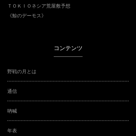
ＴＯＫＩＯネシア荒屋敷予想
《鯨のデーモス》
コンテンツ
野戦の月とは
通信
吶喊
年表