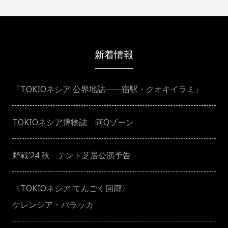
ナ
ビ
新着情報
ゲ
『TOKIOネシア 公界地誌――宿駅・クオキイラミ』
ー
シ
TOKIOネシア博物誌 阿Qゾーン
ョ
野戦’24 秋 テント芝居公演予告
ン
〈TOKIOネシア てんごく回廊〉
ケレンシア・バラッカ