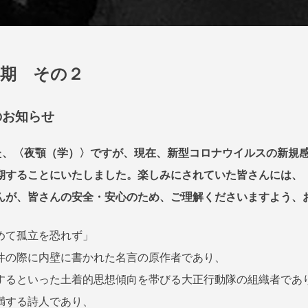
月
Y
2
A
7
S
日
E
二期 その２
N
N
O
のお知らせ
T
S
いた、〈夜顎（学）〉ですが、現在、新型コロナウイルスの新規
U
期することにいたしました。楽しみにされていた皆さんには、
K
I
んが、皆さんの安全・安心のため、ご理解くださいますよう、
めて孤立を恐れず」
件の際に内壁に書かれた名言の原作者であり、
するといった土着的思想傾向を帯びる大正行動隊の組織者であ
満する詩人であり、