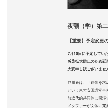
夜顎（学）第
【重要】予定変更
7月10日に予定して
感染拡大防止のため延
大変申し訳ございませ
谷川雁は、「連帯を求
という東大安田講堂事
前近代的共同体に回帰
メタファーが文体に充