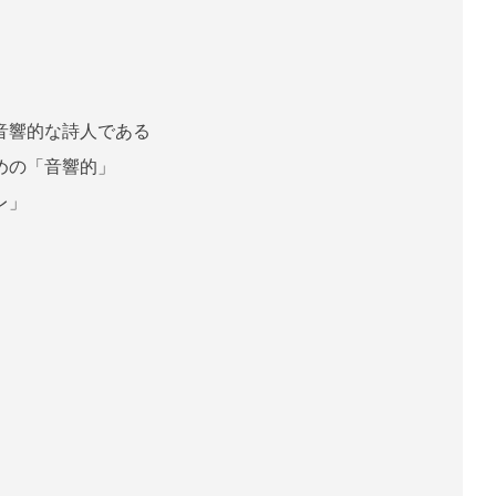
」
音響的な詩人である
めの「音響的」
レ」
、