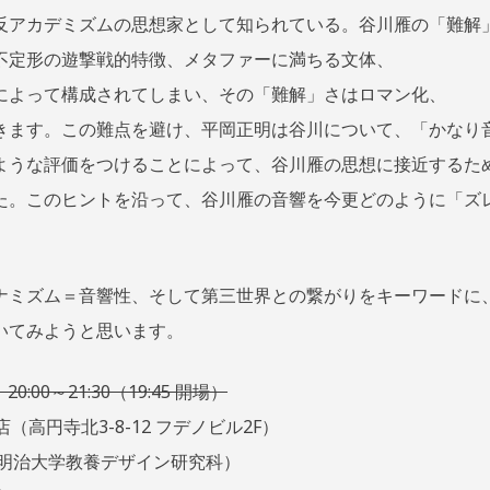
反アカデミズムの思想家として知られている。谷川雁の「難解
不定形の遊撃戦的特徴、メタファーに満ちる文体、
によって構成されてしまい、その「難解」さはロマン化、
きます。この難点を避け、平岡正明は谷川について、「かなり
ような評価をつけることによって、谷川雁の思想に接近するた
た。このヒントを沿って、谷川雁の音響を今更どのように「ズ
ナミズム＝音響性、そして第三世界との繋がりをキーワードに
いてみようと思います。
0:00～21:30（19:45 開場）
（高円寺北3-8-12 フデノビル2F）
（明治大学教養デザイン研究科）