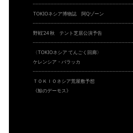
シ
TOKIOネシア博物誌 阿Qゾーン
ョ
野戦’24 秋 テント芝居公演予告
ン
〈TOKIOネシア てんごく回廊〉
ケレンシア・バラッカ
ＴＯＫＩＯネシア荒屋敷予想
《鯨のデーモス》