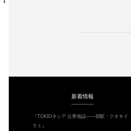
投
稿
ナ
ビ
新着情報
ゲ
『TOKIOネシア 公界地誌――宿駅・クオキイ
ー
ラミ』