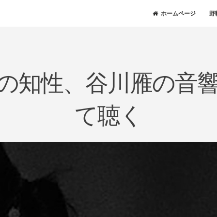
ホームページ
野
の知性、谷川雁の音
お
知
て聴く
ら
せ
2
A
0
D
2
M
0
I
年
N
6
@