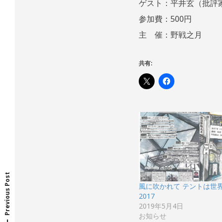
ゲスト：平井玄（批評
参加費：500円
主 催：野戦之月
共有:
P
r
e
v
o
u
s
p
o
s
t
i
:
Previous Post
風に吹かれて テントは世
2017
2019年5月4日
お知らせ