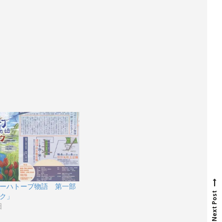
N
e
x
t
p
o
s
t
ーハトーブ物語 第一部
Next Post
ク」
日