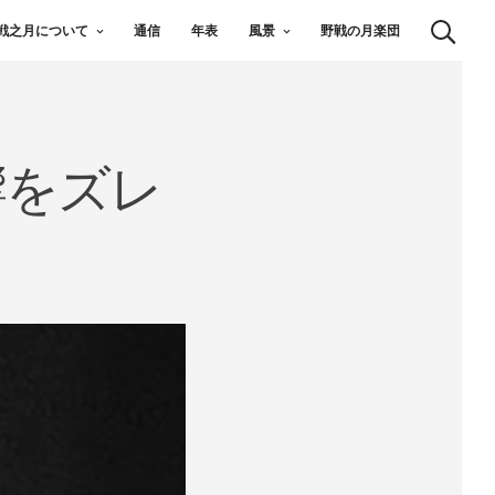
戦之月について
通信
年表
風景
野戦の月楽団
響をズレ