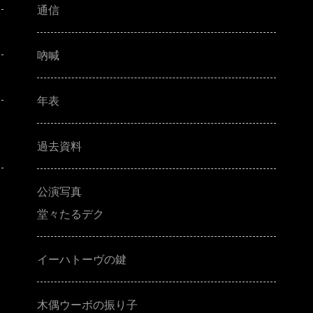
通信
吶喊
年表
過去資料
公演写真
堂々たるデク
イーハトーヴの鍵
木偶ウーボの振り子