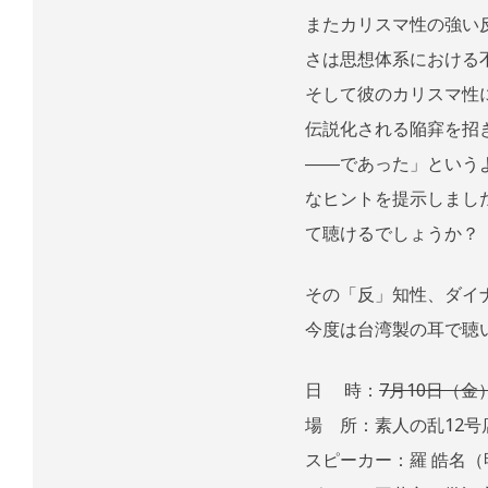
またカリスマ性の強い
さは思想体系における
そして彼のカリスマ性
伝説化される陥穽を招
――であった」という
なヒントを提示しまし
て聴けるでしょうか？
その「反」知性、ダイ
今度は台湾製の耳で聴
日 時：
7月10日（金）2
場 所：素人の乱12号店
スピーカー：羅 皓名