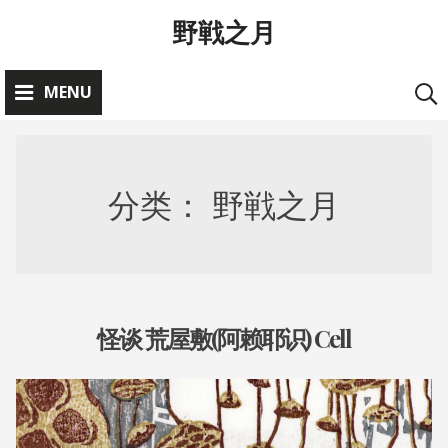
Skip
野戦之月
to
content
MENU
分类：
野戦之月
怪谈 荒屋敷(阿赖耶识) Cell
お
知
ら
2
A
0
D
せ