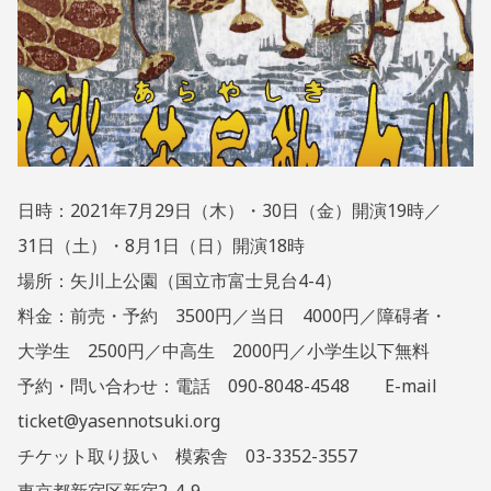
2
M
•
1
I
公
年
N
6
@
演
月
Y
情
2
A
報
3
S
日
E
•
日時：2021年7月29日（木）・30日（金）開演19時／
N
野
N
31日（土）・8月1日（日）開演18時
戦
O
場所：矢川上公園（国立市富士見台4-4）
T
之
料金：前売・予約 3500円／当日 4000円／障碍者・
S
月
U
大学生 2500円／中高生 2000円／小学生以下無料
K
予約・問い合わせ：電話 090-8048-4548 E-mail
I
ticket@yasennotsuki.org
チケット取り扱い 模索舎 03-3352-3557