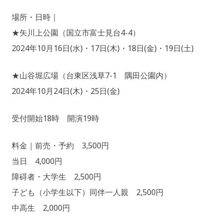
0
D
場所・日時｜
2
M
★矢川上公園（国立市富士見台4-4）
4
I
年
N
2024年10月16日(水)・17日(木)・18日(金)・19日(土)
9
@
月
Y
★山谷堀広場（台東区浅草7-1 隅田公園内）
3
A
2024年10月24日(木)・25日(金)
日
S
E
N
受付開始18時 開演19時
N
O
料金｜前売・予約 3,500円
T
当日 4,000円
S
U
障碍者・大学生 2,500円
K
子ども（小学生以下）同伴一人親 2,500円
I
中高生 2,000円