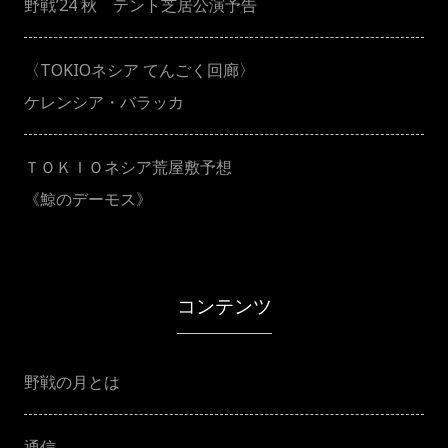
野戦’24 秋 テント芝居公演予告
〈TOKIOネシア てんごく回廊〉
ケレンシア・バラッカ
ＴＯＫＩＯネシア荒屋敷予想
《鯨のデーモス》
コンテンツ
野戦の月とは
通信