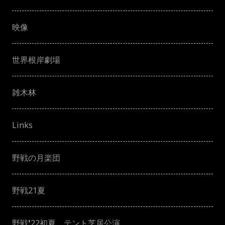
映像
世界根岸劇場
雑木林
Links
野戦の月楽団
野戦21夏
野戦❜22初夏 テント芝居公演