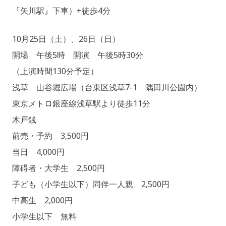
T
『矢川駅』下車）+徒歩4分
S
U
10月25日（土）、26日（日）
K
I
開場 午後5時 開演 午後5時30分
（上演時間130分予定）
浅草 山谷堀広場（台東区浅草7-1 隅田川公園内）
東京メトロ銀座線浅草駅より徒歩11分
木戸銭
前売・予約 3,500円
当日 4,000円
障碍者・大学生 2,500円
子ども（小学生以下）同伴一人親 2,500円
中高生 2,000円
小学生以下 無料