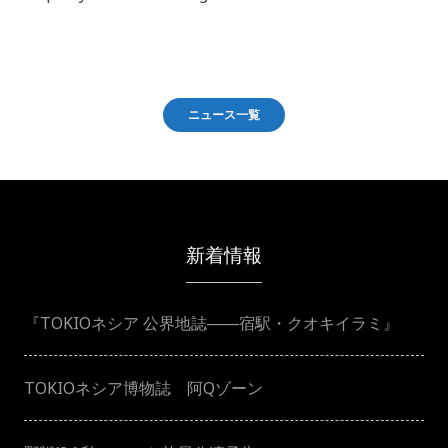
ニュース一覧
新着情報
『TOKIOネシア 公界地誌――宿駅・クオキイラミ』
TOKIOネシア博物誌 阿Qゾーン