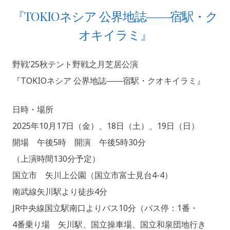
『TOKIOネシア 公界地誌――宿駅・ク
オキイラミ』
野戦‘25秋テント野戦之月芝居公演
2
A
『TOKIOネシア 公界地誌――宿駅・クオキイラミ』
0
D
2
M
日時・場所
5
I
年
N
2025年10月17日（金）、18日（土）、19日（日）
9
@
開場 午後5時 開演 午後5時30分
月
Y
（上演時間130分予定）
1
A
0
S
国立市 矢川上公園（国立市富士見台4-4）
日
E
南武線矢川駅より徒歩4分
N
JR中央線国立駅南口よりバス10分（バス停：1番・
N
O
4番乗り場 矢川駅、国立操車場、国立和泉団地行き