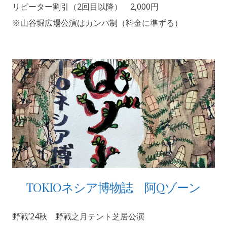
リピーター割引（2回目以降） 2,000円
※山谷堀広場公演はカンパ制（料金に準ずる）
TOKIOネシア博物誌 阿Qゾーン
野戦’24秋 野戦之月テント芝居公演
2
A