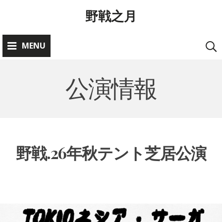
Skip
野戦之月
to
content
MENU
公演情報
野戦.26年秋テント芝居公演