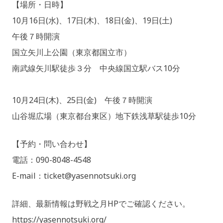
【場所・日時】
2
A
10月16日(水)、17日(木)、18日(金)、19日(土)
0
D
午後７時開演
2
M
4
I
国立矢川上公園（東京都国立市）
年
N
南武線矢川駅徒歩３分 中央線国立駅バス10分
8
@
月
Y
1
A
10月24日(木)、25日(金) 午後７時開演
9
S
山谷堀広場（東京都台東区）地下鉄浅草駅徒歩10分
日
E
N
【予約・問い合わせ】
N
O
電話：090-8048-4548
T
E-mail：ticket@yasennotsuki.org
S
U
詳細、最新情報は野戦之月HPでご確認ください。
K
I
https://yasennotsuki.org/